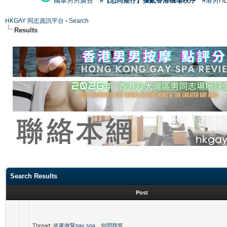
國泰男男廣告
#【恐同矮仔】擾亂香港機場秩序
#港男H
HKGAY 同志資訊平台
›
Search
Results
Search Results
Post
Thread:
依家做緊gay spa，你問我答