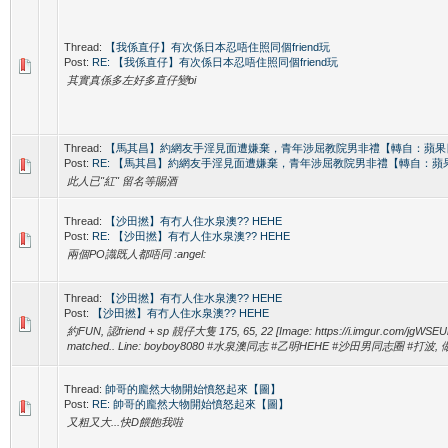
Thread:
【我係直仔】有次係日本忍唔住照同個friend玩
Post:
RE: 【我係直仔】有次係日本忍唔住照同個friend玩
其實真係多左好多直仔變bi
Thread:
【馬其昌】約網友手淫見面遭嫌棄，青年涉屈教院男非禮【轉自：蘋果
Post:
RE: 【馬其昌】約網友手淫見面遭嫌棄，青年涉屈教院男非禮【轉自：蘋
此人已"紅" 留名等賜酒
Thread:
【沙田撚】有冇人住水泉澳?? HEHE
Post:
RE: 【沙田撚】有冇人住水泉澳?? HEHE
兩個PO識既人都唔同 :angel:
Thread:
【沙田撚】有冇人住水泉澳?? HEHE
Post:
【沙田撚】有冇人住水泉澳?? HEHE
約FUN, 認friend + sp 靚仔大隻 175, 65, 22 [Image: https://i.imgur.com/jgWSEUk.
matched.. Line: boyboy8080 #水泉澳同志 #乙明HEHE #沙田男同志圈 #打波,
Thread:
帥哥的龐然大物開始憤怒起來【圖】
Post:
RE: 帥哥的龐然大物開始憤怒起來【圖】
又粗又大...快D餵飽我啦