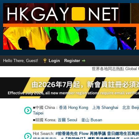
Hello There, Guest!
Login
Register
世界各地同志熱點 Global Ga
■中國 China：
香港 Hong Kong
上海 Shanghai
北京 Beij
Taipei
■韓國 Korea:
首爾 Seou
l
釜山 Busan
Hot Search:
#前香港先生 Flow 再捲爭議 昔日鍾培生百萬挑