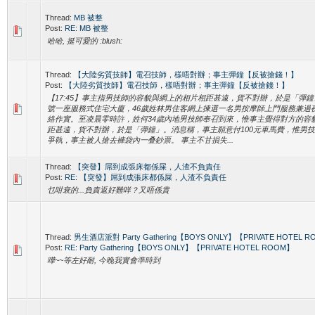
Thread:
MB 被整
Post:
RE: MB 被整
哈哈, 挺可愛的 :blush:
Thread:
【大陸劣質技師】電召技師，樣唔對辦；事主彈鐘【反被搶錢！】
Post:
【大陸劣質技師】電召技師，樣唔對辦；事主彈鐘【反被搶錢！】
【17:45】事主指男技師的容貌與網上的相片相距甚遠，貨不對辦，於是「彈鐘
號一座服務式住宅大廈，46歲姓林男住客網上揀選一名男按摩師上門服務兼過
絡作實。至凌晨零時許，姓何34歲內地男技師奉召到來，惟事主覺得對方的容
距甚遠，貨不對辦，於是「彈鐘」。消息稱，事主願意付100元車馬費，惟男
爭執，事主被人搶去褲袋內一叠鈔票。 事主不甘損失...
Thread:
【突發】屌到成張床都係屎，人渣不負責任
Post:
RE: 【突發】屌到成張床都係屎，人渣不負責任
乜咁衰的...負責返好難咩？又唔係貴
Thread:
男生酒店派對 Party Gathering【BOYS ONLY】【PRIVATE HOTEL 
Post:
RE: Party Gathering【BOYS ONLY】【PRIVATE HOTEL ROOM】
嘩~~等左好耐, 今晚我實會準時到