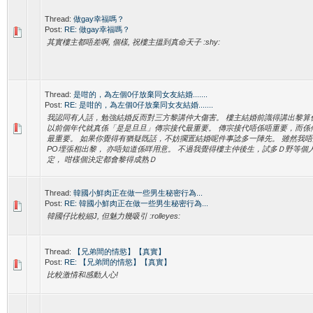
Thread:
做gay幸福嗎？
Post:
RE: 做gay幸福嗎？
其實樓主都唔差啊, 個樣, 祝樓主搵到真命天子 :shy:
Thread:
是咁的，為左個0仔放棄同女友結婚.......
Post:
RE: 是咁的，為左個0仔放棄同女友結婚.......
我認同有人話，勉強結婚反而對三方黎講仲大傷害。 樓主結婚前識得講出黎算
以前個年代就真係「是是旦旦」傳宗接代最重要。 傳宗接代唔係唔重要，而係
最重要。 如果你覺得有猶疑既話，不妨擱置結婚呢件事諗多一陣先。 雖然我
PO埋張相出黎， 亦唔知道係咩用意。 不過我覺得樓主仲後生，試多Ｄ野等個
定， 咁樣個決定都會黎得成熟Ｄ
Thread:
韓國小鮮肉正在做一些男生秘密行為...
Post:
RE: 韓國小鮮肉正在做一些男生秘密行為...
韓國仔比較細J, 但魅力幾吸引 :rolleyes:
Thread:
【兄弟間的情慾】【真實】
Post:
RE: 【兄弟間的情慾】【真實】
比較激情和感動人心!