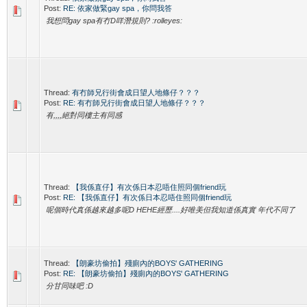
Post:
RE: 依家做緊gay spa，你問我答
我想問gay spa有冇D咩潛規則? :rolleyes:
Thread:
有冇師兄行街會成日望人地條仔？？？
Post:
RE: 有冇師兄行街會成日望人地條仔？？？
有,,,,絕對同樓主有同感
Thread:
【我係直仔】有次係日本忍唔住照同個friend玩
Post:
RE: 【我係直仔】有次係日本忍唔住照同個friend玩
呢個時代真係越來越多呢D HEHE經歷....好唯美但我知道係真實 年代不同了
Thread:
【朗豪坊偷拍】殘廁內的BOYS' GATHERING
Post:
RE: 【朗豪坊偷拍】殘廁內的BOYS' GATHERING
分甘同味吧 :D