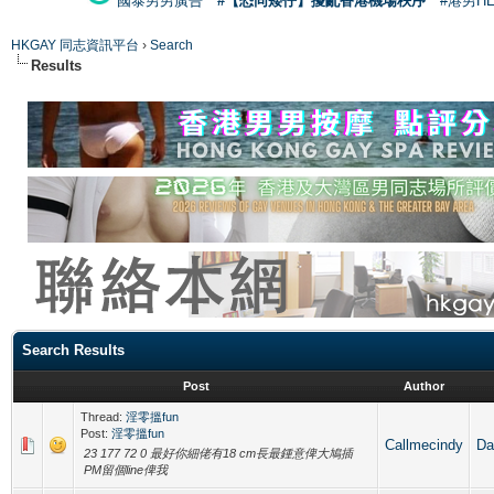
國泰男男廣告
#【恐同矮仔】擾亂香港機場秩序
#港男H
HKGAY 同志資訊平台
›
Search
Results
Search Results
Post
Author
Thread:
淫零搵fun
Post:
淫零搵fun
Callmecindy
D
23 177 72 0 最好你細佬有18 cm長最鍾意俾大鳩插
PM留個line俾我