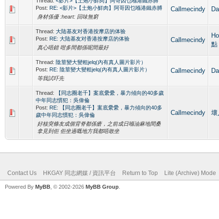
Thread:
<影片>【土炮小鮮肉】阿哥因乜喺港鐵赤膊
Post:
RE: <影片>【土炮小鮮肉】阿哥因乜喺港鐵赤膊
Callmecindy
D
身材係優 :heart: 回味無窮
Thread:
大陆基友对香港按摩店的体验
Ho
Post:
RE: 大陆基友对香港按摩店的体验
Callmecindy
點
真心唔錯 咁多間都係呢間最好
Thread:
陰莖變大變粗jelq(內有真人圖片影片）
Post:
RE: 陰莖變大變粗jelq(內有真人圖片影片）
Callmecindy
D
等我試吓先
Thread:
【同志圈老千】案底纍纍，暴力傾向的40多歲
中年同志慣犯：吳偉倫
Post:
RE: 【同志圈老千】案底纍纍，暴力傾向的40多
Callmecindy
壞人
歲中年同志慣犯：吳偉倫
好核突條友成個背脊都係瘡，之前成日喺油麻地間桑
拿見到佢 佢坐過嘅地方我都唔敢坐
Contact Us
HKGAY 同志網媒 / 資訊平台
Return to Top
Lite (Archive) Mode
Powered By
MyBB
, © 2002-2026
MyBB Group
.