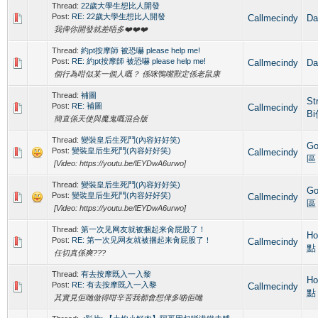
Thread:
22歲大學生想比人開發
Post:
RE: 22歲大學生想比人開發
Callmecindy
D
我俾你開發就差唔多❤️❤️❤️
Thread:
約pt按摩師 被恐嚇 please help me!
Post:
RE: 約pt按摩師 被恐嚇 please help me!
Callmecindy
D
個行為咁似某一個人嘅？ 係咪鴨嘴獸定係老鼠康
Thread:
補圖
St
Post:
RE: 補圖
Callmecindy
B
簡直係天使與魔鬼嘅混合版
Thread:
變裝皇后生死鬥(內容好好笑)
Go
Post:
變裝皇后生死鬥(內容好好笑)
Callmecindy
區
[Video: https://youtu.be/lEYDwA6urwo]
Thread:
變裝皇后生死鬥(內容好好笑)
Go
Post:
變裝皇后生死鬥(內容好好笑)
Callmecindy
區
[Video: https://youtu.be/lEYDwA6urwo]
Thread:
第一次见网友就被捆起来肏屁股了！
Ho
Post:
RE: 第一次见网友就被捆起来肏屁股了！
Callmecindy
點
任切真係爽???
Thread:
有去按摩既入一入黎
Ho
Post:
RE: 有去按摩既入一入黎
Callmecindy
點
其實見佢哋做得咁辛苦我都會想俾多啲佢哋