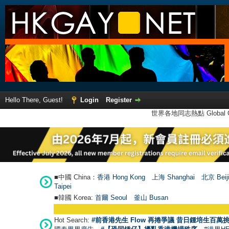
Hello There, Guest!
Login
Register
世界各地同志熱點 Global Ga
■中國 China：
香港 Hong Kong
上海 Shanghai
北京 Beij
Taipei
■韓國 Korea:
首爾 Seou
l
釜山 Busan
Hot Search:
#前香港先生 Flow 再捲爭議 昔日鍾培生百萬挑