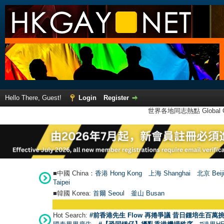
Hello There, Guest!
Login
Register
世界各地同志熱點 Global Ga
■中國 China：
香港 Hong Kong
上海 Shanghai
北京 Beij
Taipei
■韓國 Korea:
首爾 Seou
l
釜山 Busan
Hot Search:
#前香港先生 Flow 再捲爭議 昔日鍾培生百萬挑