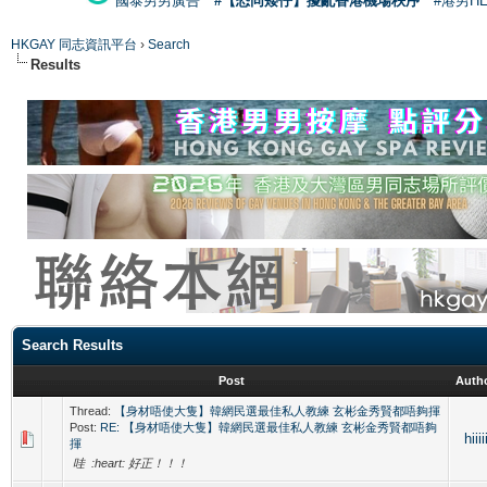
國泰男男廣告
#【恐同矮仔】擾亂香港機場秩序
#港男H
HKGAY 同志資訊平台
›
Search
Results
Search Results
Post
Auth
Thread:
【身材唔使大隻】韓網民選最佳私人教練 玄彬金秀賢都唔夠揮
Post:
RE: 【身材唔使大隻】韓網民選最佳私人教練 玄彬金秀賢都唔夠
hiiii
揮
哇 :heart: 好正！！！