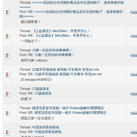
Thread:
======請勿貼出任何關於毒品及性交易的帖子，違者將被封鎖
======
Post:
RE: ======請勿貼出任何關於毒品及性交易的帖子，違者將被封
hiiii
鎖======
最討厭吸毒！
Thread:
【公益廣告】Men2Men：早查早安心！
Post:
RE: 【公益廣告】Men2Men：早查早安心！
hiiii
一早驗左了～
Thread:
大雕一定把你幹得爽爽爽！
Post:
RE: 大雕一定把你幹得爽爽爽！
hiiii
食咩大嫁 :rolleyes:
Thread:
22歲哥哥搵細佬 被我錫 可包養你 有意pm me
Post:
RE: 22歲哥哥搵細佬 被我錫 可包養你 有意pm me
hiiii
20 wtsapp:64384013
Thread:
17歲搵朋友
Post:
RE: 17歲搵朋友
hiiii
哈囉 :D
Thread:
橫濱流星疫市留鬚一個月 Roland趁解封重開鴨店
Post:
RE: 橫濱流星疫市留鬚一個月 Roland趁解封重開鴨店
hiiii
開返之後一定去搵佢 ;)
Thread:
中国深圳香港两地
Post:
RE: 中国深圳香港两地
hiiii