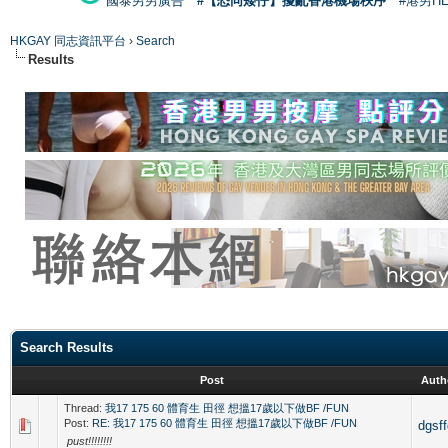
國泰男男廣告
#【恐同矮仔】擾亂香港機場秩序
#港男H
HKGAY 同志資訊平台
›
Search
Results
Search Results
Post
Auth
Thread:
我17 175 60 體育生 田徑 想搵17歲以下做BF /FUN
Post:
RE: 我17 175 60 體育生 田徑 想搵17歲以下做BF /FUN
dgsf
pust!!!!!!!!