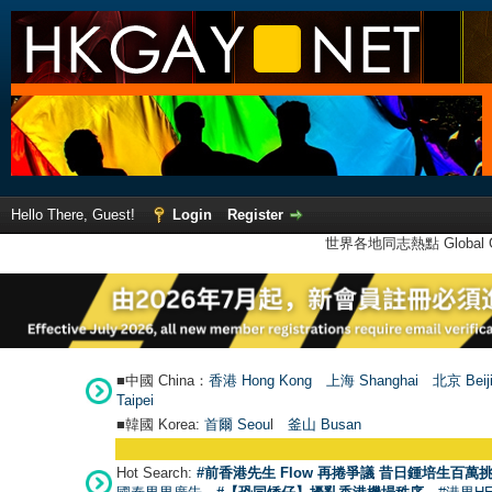
Hello There, Guest!
Login
Register
世界各地同志熱點 Global Ga
■中國 China：
香港 Hong Kong
上海 Shanghai
北京 Beij
Taipei
■韓國 Korea:
首爾 Seou
l
釜山 Busan
Hot Search:
#前香港先生 Flow 再捲爭議 昔日鍾培生百萬挑