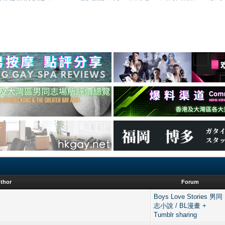
thor
Forum
Boys Love Stories 男同
志小說 / BL漫畫 +
Tumblr sharing