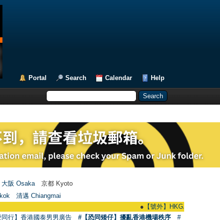
Portal
Search
Calendar
Help
大阪 Osaka
京都 Kyoto
kok
清邁 Chiangmai
●
【號外】HKGAY.net已啟動自家製【群聚
愛同行】香港國泰男男廣告
#【恐同矮仔】擾亂香港機場秩序
#