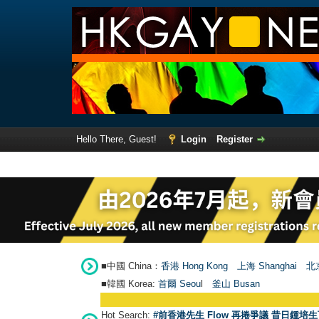
Hello There, Guest!
Login
Register
■中國 China：
香港 Hong Kong
上海 Shanghai
北京
■韓國 Korea:
首爾 Seou
l
釜山 Busan
Hot Search:
#前香港先生 Flow 再捲爭議 昔日鍾培生