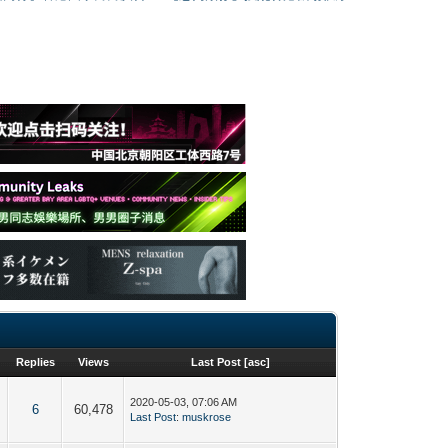
Replies
Views
Last Post
[
asc
]
2020-05-03, 07:06 AM
6
60,478
Last Post
:
muskrose