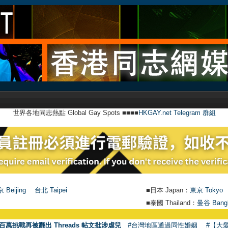
世界各地同志熱點 Global Gay Spots ■■■■
HKGAY.net Telegram 群組
 Beijing
台北 Taipei
■日本 Japan：
東京 Tokyo
■泰國 Thailand：
曼谷 Bang
百萬挑戰再被翻出 Threads 帖文批涉虐兒
#台灣地區通過同性婚姻
#【大