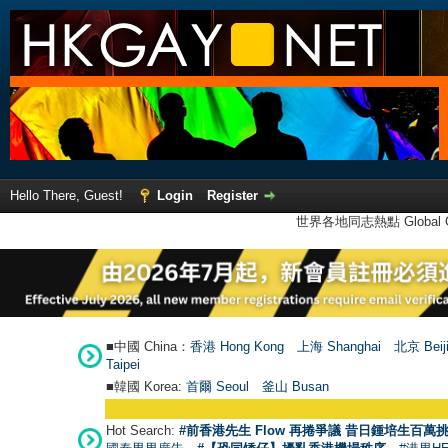
Hello There, Guest!
Login
Register
世界各地同志熱點 Global Ga
■中國 China：
香港 Hong Kong
上海 Shanghai
北京 Beij
Taipei
■韓國 Korea:
首爾 Seou
l
釜山 Busan
Hot Search:
#前香港先生 Flow 再捲爭議 昔日鍾培生百萬挑