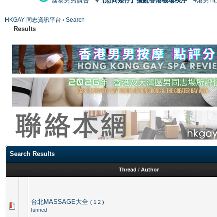
國泰男男廣告
#【恐同矮仔】擾亂香港機場秩序
#港男H
HKGAY 同志資訊平台
›
Search
Results
Search Results
Thread
/
Author
台北MASSAGE大全
(
1
2
)
funned