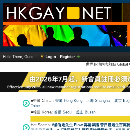
Hello There, Guest!
Login
Register
世界各地同志熱點 Global Ga
■中國 China：
香港 Hong Kong
上海 Shanghai
北京 Beij
Taipei
■韓國 Korea:
首爾 Seou
l
釜山 Busan
Hot Search:
#前香港先生 Flow 再捲爭議 昔日鍾培生百萬挑