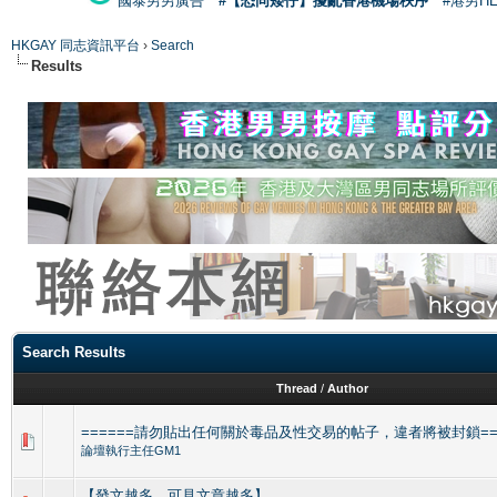
國泰男男廣告
#【恐同矮仔】擾亂香港機場秩序
#港男H
HKGAY 同志資訊平台
›
Search
Results
Search Results
Thread
/
Author
======請勿貼出任何關於毒品及性交易的帖子，違者將被封鎖===
論壇執行主任GM1
【發文越多，可見文章越多】