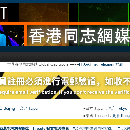
世界各地同志熱點 Global Gay Spots ■■■■
HKGAY.net Telegram 群組
 Beijing
台北 Taipei
■日本 Japan：
東京 Tokyo
■泰國 Thailand：
曼谷 Bang
百萬挑戰再被翻出 Threads 帖文批涉虐兒
#台灣地區通過同性婚姻
#【大