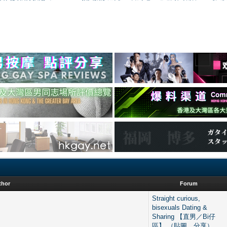
thor
Forum
Straight curious,
bisexuals Dating &
Sharing 【直男／Bi仔
區】 （貼圖、分享）