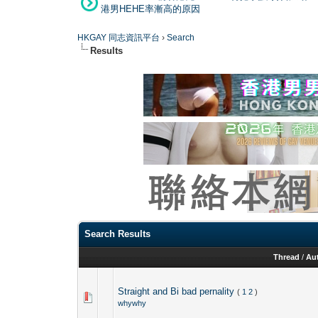
港男HEHE率漸高的原因
HKGAY 同志資訊平台
›
Search
Results
Search Results
Thread
/
Au
Straight and Bi bad pernality
(
1
2
)
whywhy