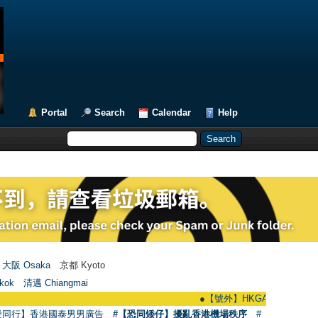
Portal
Search
Calendar
Help
大阪 Osaka
京都 Kyoto
kok
清邁 Chiangmai
●
【號外】HKGAY.net已啟動自家製【群聚T
愛同行】香港國泰男男廣告
#【恐同矮仔】擾亂香港機場秩序
#