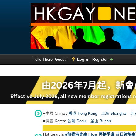
Hello There, Guest!
Login
Register
■中國 China：
香港 Hong Kong
上海 Shanghai
北京
■韓國 Korea:
首爾 Seou
l
釜山 Busan
Hot Search:
#前香港先生 Flow 再捲爭議 昔日鍾培生