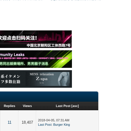
Replies
Views
Last Post
[
asc
]
2018-04-05, 07:31 AM
11
18,407
Last Post
:
Burger King