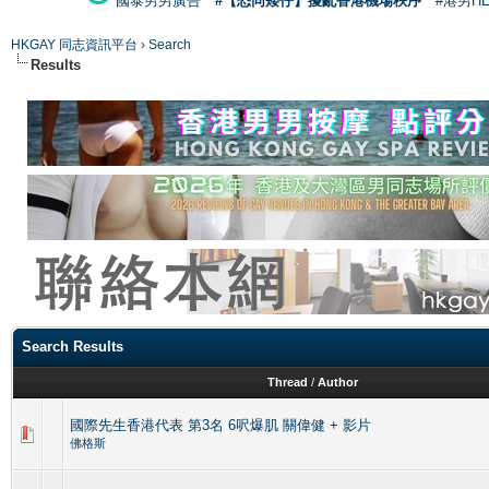
國泰男男廣告
#【恐同矮仔】擾亂香港機場秩序
#港男H
HKGAY 同志資訊平台
›
Search
Results
Search Results
Thread
/
Author
國際先生香港代表 第3名 6呎爆肌 關偉健 + 影片
佛格斯