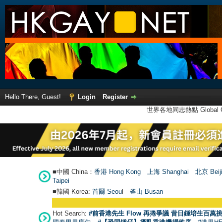
Hello There, Guest!
Login
Register
世界各地同志熱點 Global Ga
■中國 China：
香港 Hong Kong
上海 Shanghai
北京 Beij
Taipei
■韓國 Korea:
首爾 Seou
l
釜山 Busan
Hot Search:
#前香港先生 Flow 再捲爭議 昔日鍾培生百萬挑