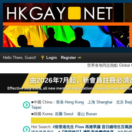
Hello There, Guest!
Login
Register
世界各地同志熱點 Global Ga
■中國 China：
香港 Hong Kong
上海 Shanghai
北京 Beij
Taipei
■韓國 Korea:
首爾 Seou
l
釜山 Busan
Hot Search:
#前香港先生 Flow 再捲爭議 昔日鍾培生百萬挑