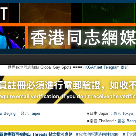
世界各地同志熱點 Global Gay Spots ■■■■
HKGAY.net Telegram 群組
 Beijing
台北 Taipei
■日本 Japan：
東京 Tokyo
■泰國 Thailand：
曼谷 Bang
百萬挑戰再被翻出 Threads 帖文批涉虐兒
#台灣地區通過同性婚姻
#【大