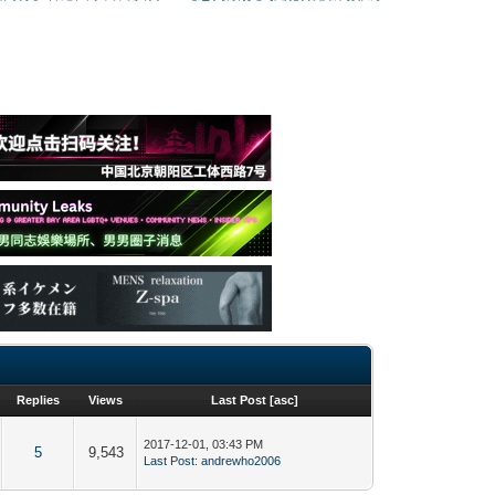
Replies
Views
Last Post
[
asc
]
2017-12-01, 03:43 PM
5
9,543
Last Post
:
andrewho2006