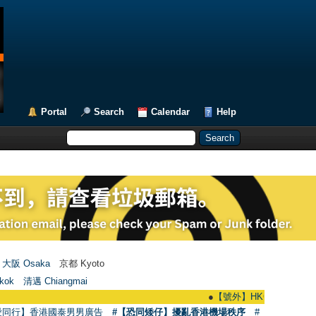
Portal
Search
Calendar
Help
大阪 Osaka
京都 Kyoto
kok
清邁 Chiangmai
●
【號外】HKGAY.net已啟動自家製【群
愛同行】香港國泰男男廣告
#【恐同矮仔】擾亂香港機場秩序
#