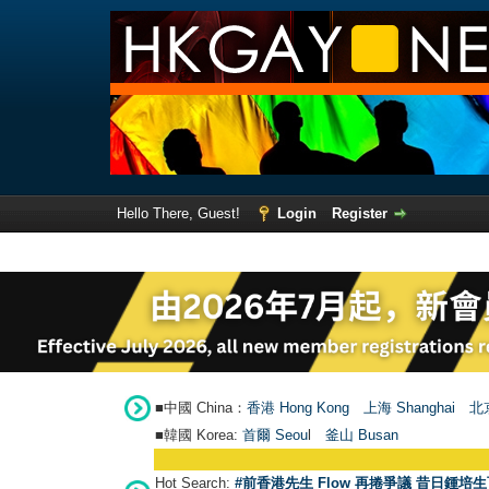
Hello There, Guest!
Login
Register
■中國 China：
香港 Hong Kong
上海 Shanghai
北京
■韓國 Korea:
首爾 Seou
l
釜山 Busan
Hot Search:
#前香港先生 Flow 再捲爭議 昔日鍾培生