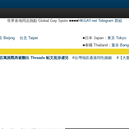
世界各地同志熱點 Global Gay Spots ■■■■
HKGAY.net Telegram 群組
 Beijing
台北 Taipei
■日本 Japan：
東京 Tokyo
■泰國 Thailand：
曼谷 Bang
百萬挑戰再被翻出 Threads 帖文批涉虐兒
#台灣地區通過同性婚姻
#【大