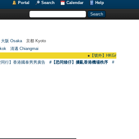
Portal
Search
Calendar
Help
大阪 Osaka
京都 Kyoto
kok
清邁 Chiangmai
●
【號外】HKGAY.net已啟動自家製【群
愛同行】香港國泰男男廣告
#【恐同矮仔】擾亂香港機場秩序
#