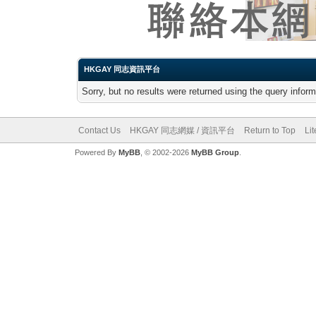
HKGAY 同志資訊平台
Sorry, but no results were returned using the query infor
Contact Us
HKGAY 同志網媒 / 資訊平台
Return to Top
Li
Powered By
MyBB
, © 2002-2026
MyBB Group
.