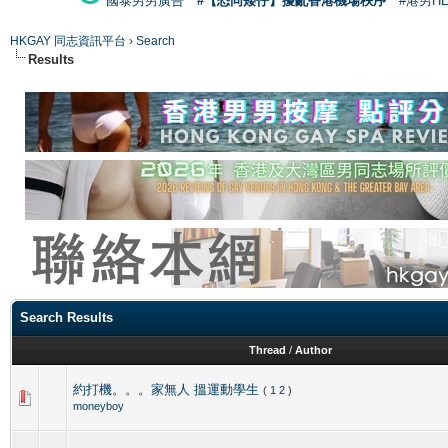
國泰男男廣告
#【恐同矮仔】擾亂香港機場秩序
#港男H
HKGAY 同志資訊平台
›
Search
Results
Search Results
Thread
/
Author
約打機。。。家無人 搵運動學生
(
1
2
)
moneyboy