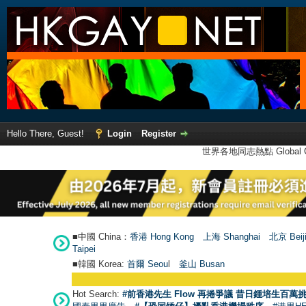
Hello There, Guest!
Login
Register
世界各地同志熱點 Global Ga
■中國 China：
香港 Hong Kong
上海 Shanghai
北京 Beij
Taipei
■韓國 Korea:
首爾 Seou
l
釜山 Busan
Hot Search:
#前香港先生 Flow 再捲爭議 昔日鍾培生百萬挑