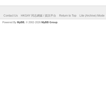
Contact Us
HKGAY 同志網媒 / 資訊平台
Return to Top
Lite (Archive) Mode
Powered By
MyBB
, © 2002-2026
MyBB Group
.