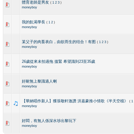
體育老師是男友
(
1
2
3
)
moneyboy
我的飢渴學長
(
1
2
)
moneyboy
某父子的肉畜表白，由欲而生的结合！有图
(
1
2
3
)
moneyboy
26歲從來未拍過拖 搵緊 希望識到23至35歲
moneyboy
好耐無上黎識過人喇
moneyboy
【華納唱作新人】獲張敬軒激讚 洪嘉豪推小情歌《半天空檔》
(
1
moneyboy
好悶，有無人係深水埗出黎玩下
moneyboy