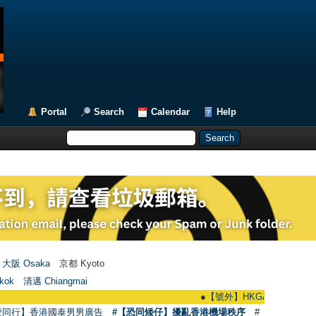
Portal
Search
Calendar
Help
大阪 Osaka
京都 Kyoto
kok
清邁 Chiangmai
●
【號外】HKGAY.net已啟動自家製【群聚
愛同行】香港國泰男男廣告
#【恐同矮仔】擾亂香港機場秩序
#