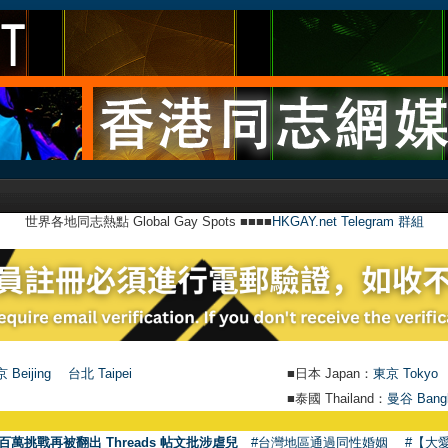
世界各地同志熱點 Global Gay Spots ■■■■
HKGAY.net Telegram 群組
 Beijing
台北 Taipei
■日本 Japan：
東京 Tokyo
■泰國 Thailand：
曼谷 Bang
百萬挑戰再被翻出 Threads 帖文批涉虐兒
#台灣地區通過同性婚姻
#【大