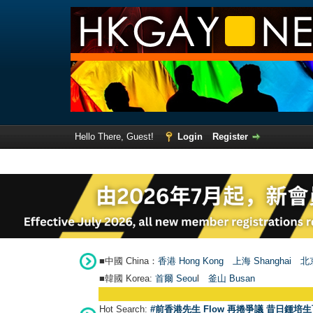
Hello There, Guest!
Login
Register
■中國 China：
香港 Hong Kong
上海 Shanghai
北京
■韓國 Korea:
首爾 Seou
l
釜山 Busan
Hot Search:
#前香港先生 Flow 再捲爭議 昔日鍾培生