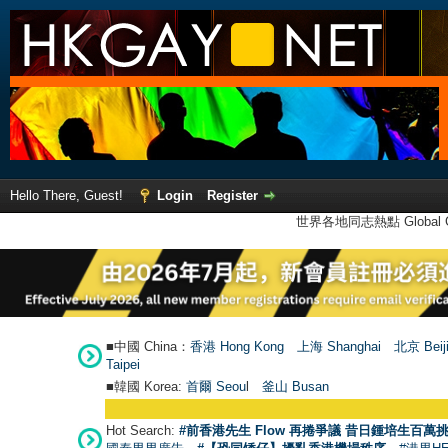
Hello There, Guest!
Login
Register
世界各地同志熱點 Global Ga
■中國 China：
香港 Hong Kong
上海 Shanghai
北京 Beij
Taipei
■韓國 Korea:
首爾 Seou
l
釜山 Busan
Hot Search:
#前香港先生 Flow 再捲爭議 昔日鍾培生百萬挑