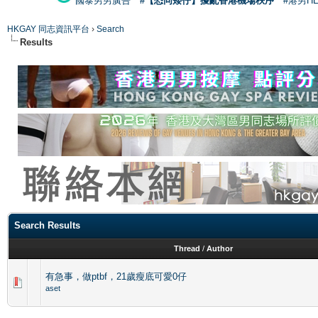
國泰男男廣告
#【恐同矮仔】擾亂香港機場秩序
#港男H
HKGAY 同志資訊平台
›
Search
Results
Search Results
Thread
/
Author
有急事，做ptbf，21歲瘦底可愛0仔
aset