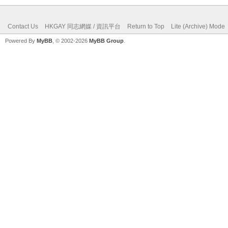
Contact Us
HKGAY 同志網媒 / 資訊平台
Return to Top
Lite (Archive) Mode
Powered By
MyBB
, © 2002-2026
MyBB Group
.