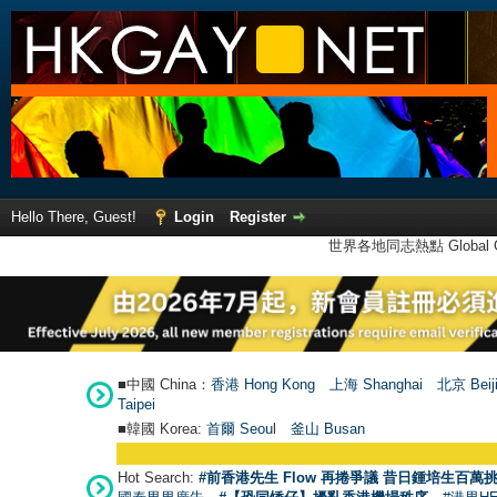
Hello There, Guest!
Login
Register
世界各地同志熱點 Global Ga
■中國 China：
香港 Hong Kong
上海 Shanghai
北京 Beij
Taipei
■韓國 Korea:
首爾 Seou
l
釜山 Busan
Hot Search:
#前香港先生 Flow 再捲爭議 昔日鍾培生百萬挑