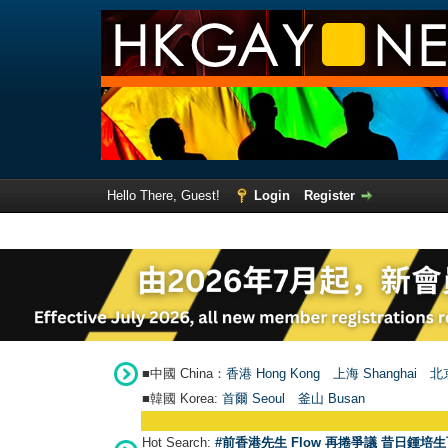
Hello There, Guest!
Login
Register
■中國 China：
香港 Hong Kong
上海 Shanghai
北京
■韓國 Korea:
首爾 Seou
l
釜山 Busan
Hot Search:
#前香港先生 Flow 再捲爭議 昔日鍾培生