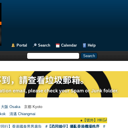
Portal
Search
Calendar
Help
大阪 Osaka
京都 Kyoto
kok
清邁 Chiangmai
●
【號外】HKGAY.net已啟動自家製【群聚T
愛同行】香港國泰男男廣告
#【恐同矮仔】擾亂香港機場秩序
#