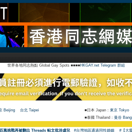
世界各地同志熱點 Global Gay Spots ■■■■
HKGAY.net Telegram 群組
 Beijing
台北 Taipei
■日本 Japan：
東京 Tokyo
■泰國 Thailand：
曼谷 Bang
百萬挑戰再被翻出 Threads 帖文批涉虐兒
#台灣地區通過同性婚姻
#【大