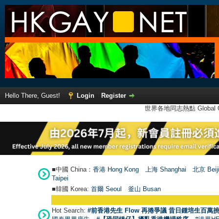
Hello There, Guest!
Login
Register
世界各地同志熱點 Global Ga
■中國 China：
香港 Hong Kong
上海 Shanghai
北京 Beij
Taipei
■韓國 Korea:
首爾 Seou
l
釜山 Busan
Hot Search:
#前香港先生 Flow 再捲爭議 昔日鍾培生百萬挑