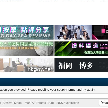
mation you provided. Please redefine your search terms and try again.
te (Archive) Mode
Mark All Forums Read
RSS Syndication