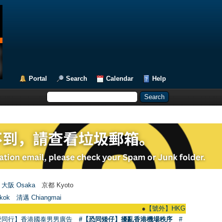
Portal
Search
Calendar
Help
大阪 Osaka
京都 Kyoto
kok
清邁 Chiangmai
●
【號外】HKGAY.net已啟動自家製【群聚
愛同行】香港國泰男男廣告
#【恐同矮仔】擾亂香港機場秩序
#