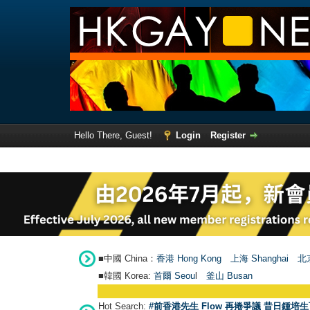
Hello There, Guest!
Login
Register
■中國 China：
香港 Hong Kong
上海 Shanghai
北京
■韓國 Korea:
首爾 Seou
l
釜山 Busan
Hot Search:
#前香港先生 Flow 再捲爭議 昔日鍾培生