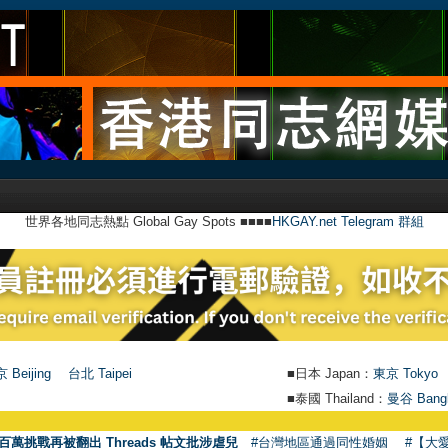
世界各地同志熱點 Global Gay Spots ■■■■
HKGAY.net Telegram 群組
 Beijing
台北 Taipei
■日本 Japan：
東京 Tokyo
■泰國 Thailand：
曼谷 Bang
百萬挑戰再被翻出 Threads 帖文批涉虐兒
#台灣地區通過同性婚姻
#【大