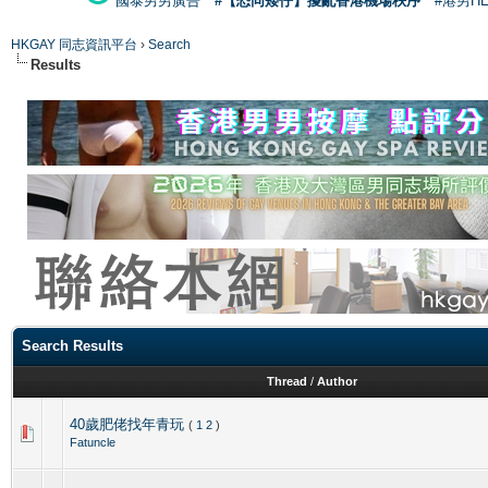
國泰男男廣告
#【恐同矮仔】擾亂香港機場秩序
#港男H
HKGAY 同志資訊平台
›
Search
Results
Search Results
Thread
/
Author
40歲肥佬找年青玩
(
1
2
)
Fatuncle