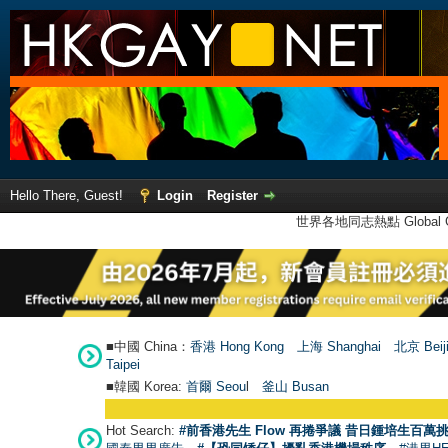
Hello There, Guest!
Login
Register
世界各地同志熱點 Global Ga
■中國 China：
香港 Hong Kong
上海 Shanghai
北京 Beij
Taipei
■韓國 Korea:
首爾 Seou
l
釜山 Busan
Hot Search:
#前香港先生 Flow 再捲爭議 昔日鍾培生百萬挑