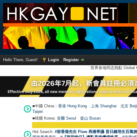
Hello There, Guest!
Login
Register
世界各地同志熱點 Global Ga
■中國 China：
香港 Hong Kong
上海 Shanghai
北京 Beij
Taipei
■韓國 Korea:
首爾 Seou
l
釜山 Busan
Hot Search:
#前香港先生 Flow 再捲爭議 昔日鍾培生百萬挑