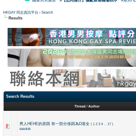
國泰男男廣告
#【恐同矮仔】擾亂香港機場秩序
#港男H
HKGAY 同志資訊平台
›
Search
Results
Search Results
Thread
/
Author
男人HEHE的原因 有一部分係因為D港女
(
1
2
3
4
...
17
)
daisikiiii