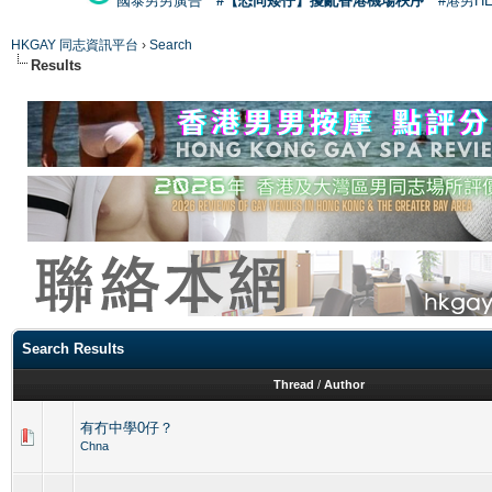
國泰男男廣告
#【恐同矮仔】擾亂香港機場秩序
#港男H
HKGAY 同志資訊平台
›
Search
Results
Search Results
Thread
/
Author
有冇中學0仔？
Chna