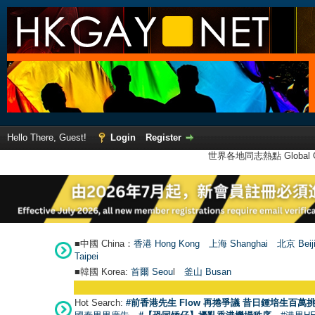
Hello There, Guest!
Login
Register
世界各地同志熱點 Global Ga
■中國 China：
香港 Hong Kong
上海 Shanghai
北京 Beij
Taipei
■韓國 Korea:
首爾 Seou
l
釜山 Busan
Hot Search:
#前香港先生 Flow 再捲爭議 昔日鍾培生百萬挑