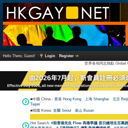
Hello There, Guest!
Login
Register
世界各地同志熱點 Global Ga
■中國 China：
香港 Hong Kong
上海 Shanghai
北京 Beij
Taipei
■韓國 Korea:
首爾 Seou
l
釜山 Busan
Hot Search:
#前香港先生 Flow 再捲爭議 昔日鍾培生百萬挑