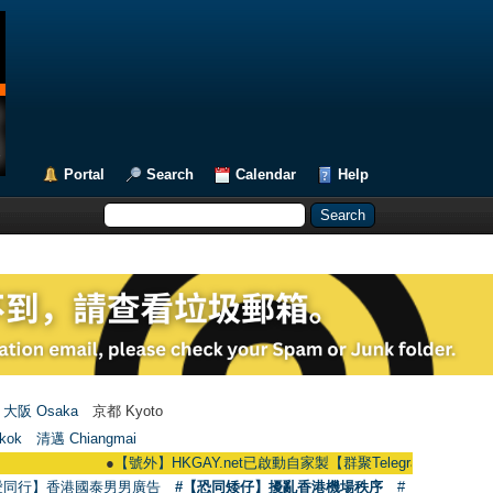
Portal
Search
Calendar
Help
大阪 Osaka
京都 Kyoto
kok
清邁 Chiangmai
●
【號外】HKGAY.net已啟動自家製【群聚Telegram群組】 HKGAY.net ha
愛同行】香港國泰男男廣告
#【恐同矮仔】擾亂香港機場秩序
#