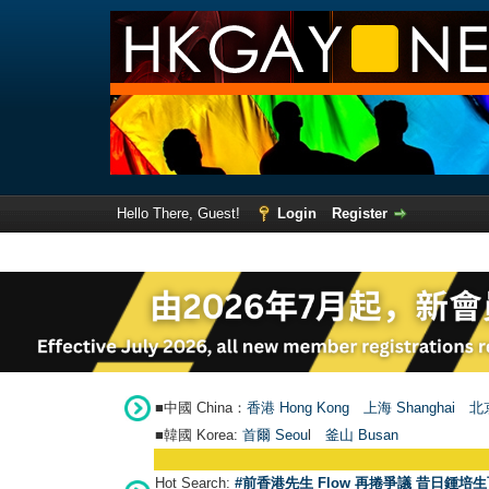
Hello There, Guest!
Login
Register
■中國 China：
香港 Hong Kong
上海 Shanghai
北京
■韓國 Korea:
首爾 Seou
l
釜山 Busan
Hot Search:
#前香港先生 Flow 再捲爭議 昔日鍾培生