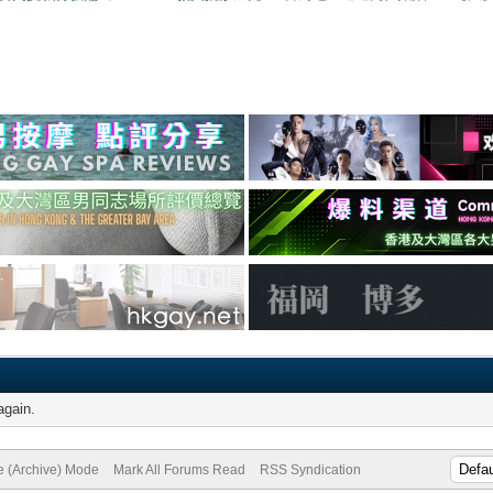
again.
te (Archive) Mode
Mark All Forums Read
RSS Syndication