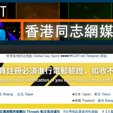
世界各地同志熱點 Global Gay Spots ■■■■
HKGAY.net Telegram 群組
 Beijing
台北 Taipei
■日本 Japan：
東京 Tokyo
■泰國 Thailand：
曼谷 Bang
百萬挑戰再被翻出 Threads 帖文批涉虐兒
#台灣地區通過同性婚姻
#【大