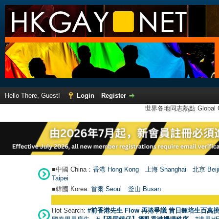
Hello There, Guest!
Login
Register
世界各地同志熱點 Global Ga
■中國 China：
香港 Hong Kong
上海 Shanghai
北京 Beij
Taipei
■韓國 Korea:
首爾 Seou
l
釜山 Busan
Hot Search:
#前香港先生 Flow 再捲爭議 昔日鍾培生百萬挑