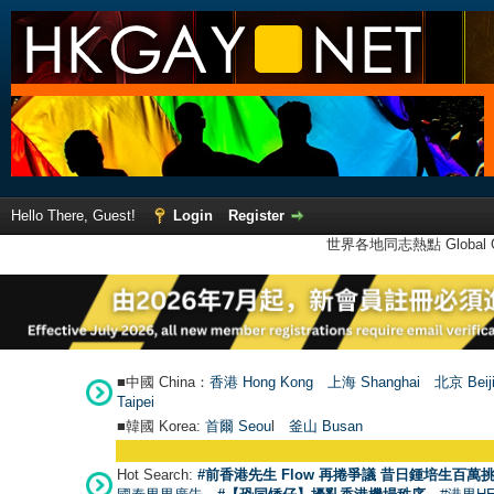
Hello There, Guest!
Login
Register
世界各地同志熱點 Global Ga
■中國 China：
香港 Hong Kong
上海 Shanghai
北京 Beij
Taipei
■韓國 Korea:
首爾 Seou
l
釜山 Busan
Hot Search:
#前香港先生 Flow 再捲爭議 昔日鍾培生百萬挑