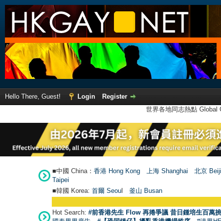
Hello There, Guest!
Login
Register
世界各地同志熱點 Global Ga
■中國 China：
香港 Hong Kong
上海 Shanghai
北京 Beij
Taipei
■韓國 Korea:
首爾 Seou
l
釜山 Busan
Hot Search:
#前香港先生 Flow 再捲爭議 昔日鍾培生百萬挑