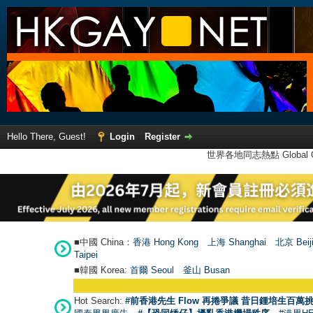
Hello There, Guest!
Login
Register
世界各地同志熱點 Global Ga
■中國 China：
香港 Hong Kong
上海 Shanghai
北京 Beij
Taipei
■韓國 Korea:
首爾 Seou
l
釜山 Busan
Hot Search:
#前香港先生 Flow 再捲爭議 昔日鍾培生百萬挑