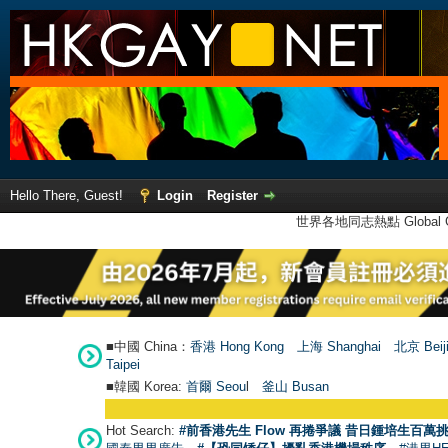
Hello There, Guest!
Login
Register
世界各地同志熱點 Global Ga
■中國 China：
香港 Hong Kong
上海 Shanghai
北京 Beij
Taipei
■韓國 Korea:
首爾 Seou
l
釜山 Busan
Hot Search:
#前香港先生 Flow 再捲爭議 昔日鍾培生百萬挑