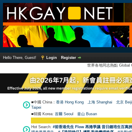
Hello There, Guest!
Login
Register
世界各地同志熱點 Global Ga
■中國 China：
香港 Hong Kong
上海 Shanghai
北京 Beij
Taipei
■韓國 Korea:
首爾 Seou
l
釜山 Busan
Hot Search:
#前香港先生 Flow 再捲爭議 昔日鍾培生百萬挑