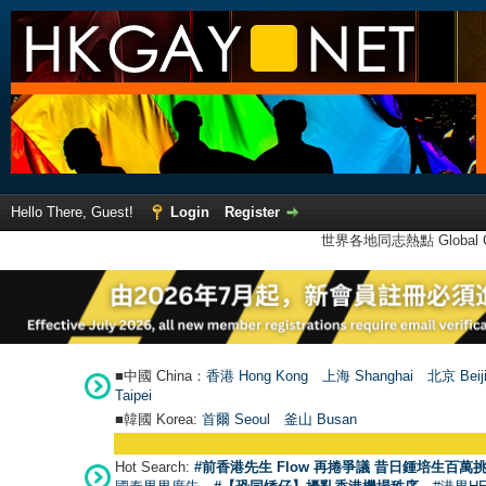
Hello There, Guest!
Login
Register
世界各地同志熱點 Global Ga
■中國 China：
香港 Hong Kong
上海 Shanghai
北京 Beij
Taipei
■韓國 Korea:
首爾 Seou
l
釜山 Busan
Hot Search:
#前香港先生 Flow 再捲爭議 昔日鍾培生百萬挑