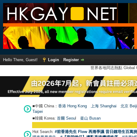
Hello There, Guest!
Login
Register
世界各地同志熱點 Global Ga
■中國 China：
香港 Hong Kong
上海 Shanghai
北京 Beij
Taipei
■韓國 Korea:
首爾 Seou
l
釜山 Busan
Hot Search:
#前香港先生 Flow 再捲爭議 昔日鍾培生百萬挑