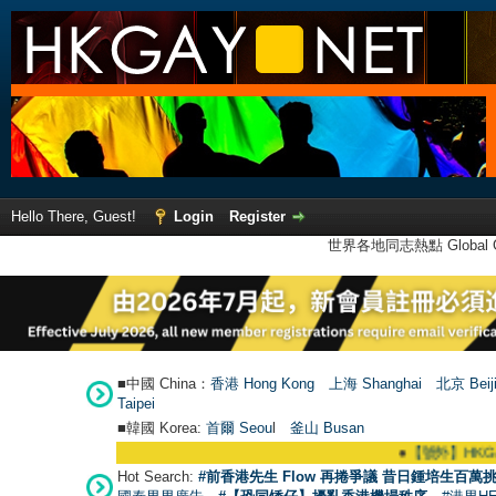
Hello There, Guest!
Login
Register
世界各地同志熱點 Global Ga
■中國 China：
香港 Hong Kong
上海 Shanghai
北京 Beij
Taipei
■韓國 Korea:
首爾 Seou
l
釜山 Busan
●
【號外】HKGAY.net
Hot Search:
#前香港先生 Flow 再捲爭議 昔日鍾培生百萬挑