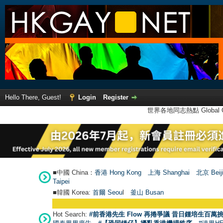
Hello There, Guest!
Login
Register
世界各地同志熱點 Global Ga
■中國 China：
香港 Hong Kong
上海 Shanghai
北京 Beij
Taipei
■韓國 Korea:
首爾 Seou
l
釜山 Busan
Hot Search:
#前香港先生 Flow 再捲爭議 昔日鍾培生百萬挑