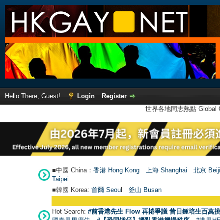
Hello There, Guest!
Login
Register
世界各地同志熱點 Global Ga
■中國 China：
香港 Hong Kong
上海 Shanghai
北京 Beij
Taipei
■韓國 Korea:
首爾 Seou
l
釜山 Busan
Hot Search:
#前香港先生 Flow 再捲爭議 昔日鍾培生百萬挑