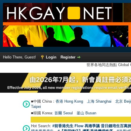
Hello There, Guest!
Login
Register
世界各地同志熱點 Global Ga
■中國 China：
香港 Hong Kong
上海 Shanghai
北京 Beij
Taipei
■韓國 Korea:
首爾 Seou
l
釜山 Busan
Hot Search:
#前香港先生 Flow 再捲爭議 昔日鍾培生百萬挑