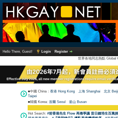
Hello There, Guest!
Login
Register
世界各地同志熱點 Global Ga
■中國 China：
香港 Hong Kong
上海 Shanghai
北京 Beij
Taipei
■韓國 Korea:
首爾 Seou
l
釜山 Busan
Hot Search:
#前香港先生 Flow 再捲爭議 昔日鍾培生百萬挑