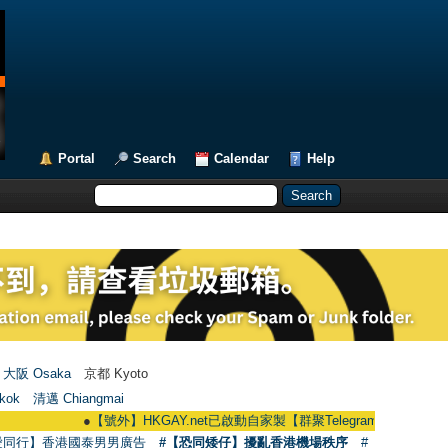
Portal
Search
Calendar
Help
大阪 Osaka
京都 Kyoto
kok
清邁 Chiangmai
●
【號外】HKGAY.net已啟動自家製【群聚Telegram群組】 HKGAY.net has 
愛同行】香港國泰男男廣告
#【恐同矮仔】擾亂香港機場秩序
#