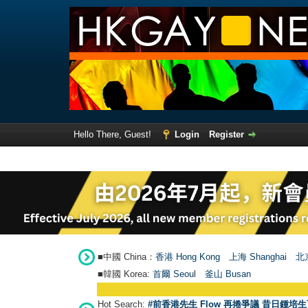
Hello There, Guest!
Login
Register
■中國 China：
香港 Hong Kong
上海 Shanghai
北京
■韓國 Korea:
首爾 Seou
l
釜山 Busan
Hot Search:
#前香港先生 Flow 再捲爭議 昔日鍾培生