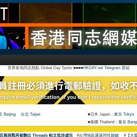
世界各地同志熱點 Global Gay Spots ■■■■
HKGAY.net Telegram 群組
 Beijing
台北 Taipei
■日本 Japan：
東京 Tokyo
■泰國 Thailand：
曼谷 Bang
百萬挑戰再被翻出 Threads 帖文批涉虐兒
#台灣地區通過同性婚姻
#【大