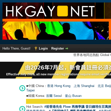
Hello There, Guest!
Login
Register
世界各地同志熱點 Global Ga
■中國 China：
香港 Hong Kong
上海 Shanghai
北京 Beij
Taipei
■韓國 Korea:
首爾 Seou
l
釜山 Busan
Hot Search:
#前香港先生 Flow 再捲爭議 昔日鍾培生百萬挑