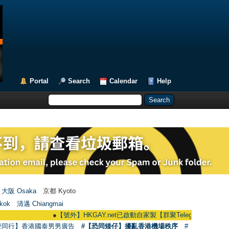
Portal
Search
Calendar
Help
大阪 Osaka
京都 Kyoto
kok
清邁 Chiangmai
●
【號外】HKGAY.net已啟動自家製【群聚Telegram群組】 HKGAY.net h
愛同行】香港國泰男男廣告
#【恐同矮仔】擾亂香港機場秩序
#