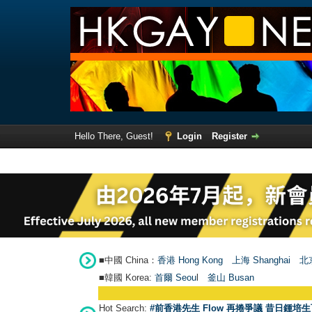
Hello There, Guest!
Login
Register
■中國 China：
香港 Hong Kong
上海 Shanghai
北京
■韓國 Korea:
首爾 Seou
l
釜山 Busan
Hot Search:
#前香港先生 Flow 再捲爭議 昔日鍾培生