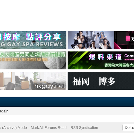
again.
te (Archive) Mode
Mark All Forums Read
RSS Syndication