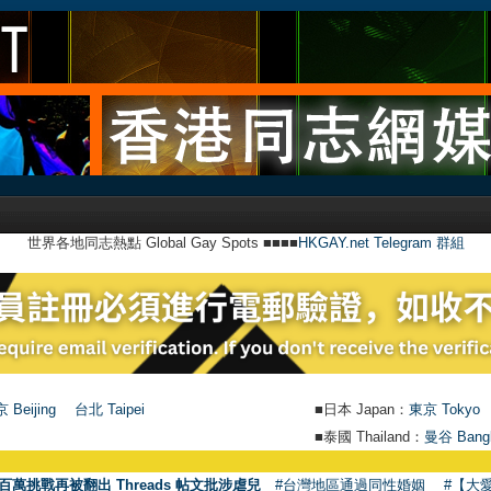
世界各地同志熱點 Global Gay Spots ■■■■
HKGAY.net Telegram 群組
 Beijing
台北 Taipei
■日本 Japan：
東京 Tokyo
■泰國 Thailand：
曼谷 Bang
百萬挑戰再被翻出 Threads 帖文批涉虐兒
#台灣地區通過同性婚姻
#【大