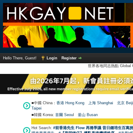
Hello There, Guest!
Login
Register
世界各地同志熱點 Global Ga
■中國 China：
香港 Hong Kong
上海 Shanghai
北京 Beij
Taipei
■韓國 Korea:
首爾 Seou
l
釜山 Busan
Hot Search:
#前香港先生 Flow 再捲爭議 昔日鍾培生百萬挑