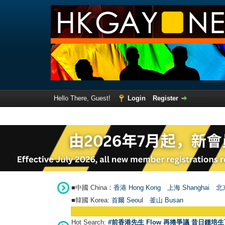
Hello There, Guest!
Login
Register
■中國 China：
香港 Hong Kong
上海 Shanghai
北京
■韓國 Korea:
首爾 Seou
l
釜山 Busan
Hot Search:
#前香港先生 Flow 再捲爭議 昔日鍾培生