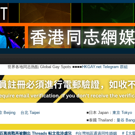
世界各地同志熱點 Global Gay Spots ■■■■
HKGAY.net Telegram 群組
 Beijing
台北 Taipei
■日本 Japan：
東京 Tokyo
■泰國 Thailand：
曼谷 Bang
百萬挑戰再被翻出 Threads 帖文批涉虐兒
#台灣地區通過同性婚姻
#【大