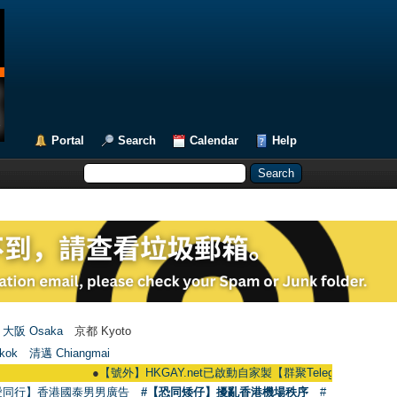
Portal
Search
Calendar
Help
大阪 Osaka
京都 Kyoto
kok
清邁 Chiangmai
●
【號外】HKGAY.net已啟動自家製【群聚Telegram群組】 HKGAY.net h
愛同行】香港國泰男男廣告
#【恐同矮仔】擾亂香港機場秩序
#