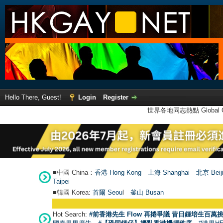
Hello There, Guest!
Login
Register
世界各地同志熱點 Global Ga
■中國 China：
香港 Hong Kong
上海 Shanghai
北京 Beij
Taipei
■韓國 Korea:
首爾 Seou
l
釜山 Busan
Hot Search:
#前香港先生 Flow 再捲爭議 昔日鍾培生百萬挑