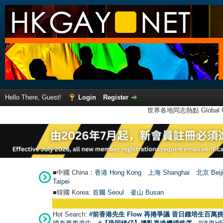
Hello There, Guest!
Login
Register
世界各地同志熱點 Global Ga
■中國 China：
香港 Hong Kong
上海 Shanghai
北京 Beij
Taipei
■韓國 Korea:
首爾 Seou
l
釜山 Busan
Hot Search:
#前香港先生 Flow 再捲爭議 昔日鍾培生百萬挑