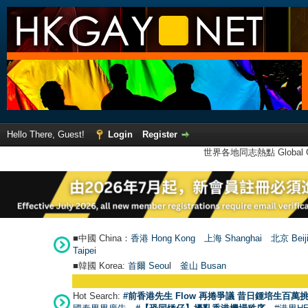
Hello There, Guest!
Login
Register
世界各地同志熱點 Global Ga
■中國 China：
香港 Hong Kong
上海 Shanghai
北京 Beij
Taipei
■韓國 Korea:
首爾 Seou
l
釜山 Busan
Hot Search:
#前香港先生 Flow 再捲爭議 昔日鍾培生百萬挑