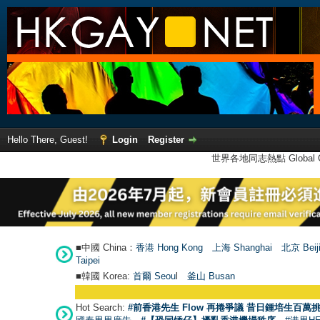
Hello There, Guest!
Login
Register
世界各地同志熱點 Global Ga
■中國 China：
香港 Hong Kong
上海 Shanghai
北京 Beij
Taipei
■韓國 Korea:
首爾 Seou
l
釜山 Busan
Hot Search:
#前香港先生 Flow 再捲爭議 昔日鍾培生百萬挑