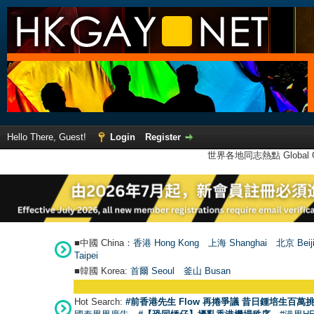
Hello There, Guest!
Login
Register
世界各地同志熱點 Global Ga
■中國 China：
香港 Hong Kong
上海 Shanghai
北京 Beij
Taipei
■韓國 Korea:
首爾 Seou
l
釜山 Busan
Hot Search:
#前香港先生 Flow 再捲爭議 昔日鍾培生百萬挑