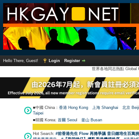
Hello There, Guest!
Login
Register
世界各地同志熱點 Global Ga
■中國 China：
香港 Hong Kong
上海 Shanghai
北京 Beij
Taipei
■韓國 Korea:
首爾 Seou
l
釜山 Busan
Hot Search:
#前香港先生 Flow 再捲爭議 昔日鍾培生百萬挑