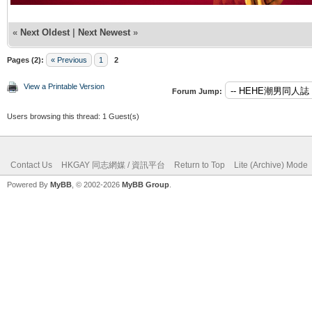
«
Next Oldest
|
Next Newest
»
Pages (2):
« Previous
1
2
View a Printable Version
Forum Jump:
Users browsing this thread: 1 Guest(s)
Contact Us
HKGAY 同志網媒 / 資訊平台
Return to Top
Lite (Archive) Mode
Powered By
MyBB
, © 2002-2026
MyBB Group
.