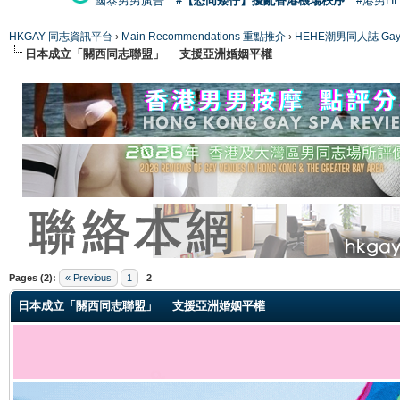
國泰男男廣告
#【恐同矮仔】擾亂香港機場秩序
#港男H
HKGAY 同志資訊平台
›
Main Recommendations 重點推介
›
HEHE潮男同人誌 Gay 
日本成立「關西同志聯盟」 支援亞洲婚姻平權
ge
Pages (2):
« Previous
1
2
日本成立「關西同志聯盟」 支援亞洲婚姻平權