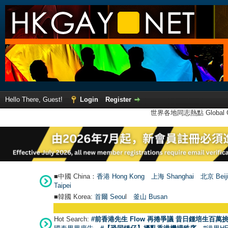
Hello There, Guest!
Login
Register
世界各地同志熱點 Global Ga
■中國 China：
香港 Hong Kong
上海 Shanghai
北京 Beij
Taipei
■韓國 Korea:
首爾 Seou
l
釜山 Busan
Hot Search:
#前香港先生 Flow 再捲爭議 昔日鍾培生百萬挑