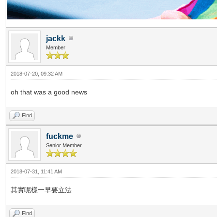
jackk
Member
2018-07-20, 09:32 AM
oh that was a good news
Find
fuckme
Senior Member
2018-07-31, 11:41 AM
其實呢樣一早要立法
Find