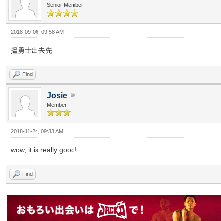
Senior Member
2018-09-06, 09:58 AM
搵勇士出去先
Find
Josie
Member
2018-11-24, 09:33 AM
wow, it is really good!
Find