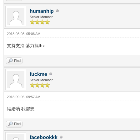
humanhip
Senior Member
2018-08-03, 05:06 AM
支持支持 落力搞thx
Find
fuckme
Senior Member
2018-09-06, 09:57 AM
結婚喎 我都想
Find
facebookkk