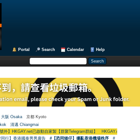
Portal
Search
Calendar
Help
大阪 Osaka
京都 Kyoto
kok
清邁 Chiangmai
et已啟動自家製【群聚Telegram群組】 HKGAY.net has already opened a home
愛同行】香港國泰男男廣告
#【恐同矮仔】擾亂香港機場秩序
#