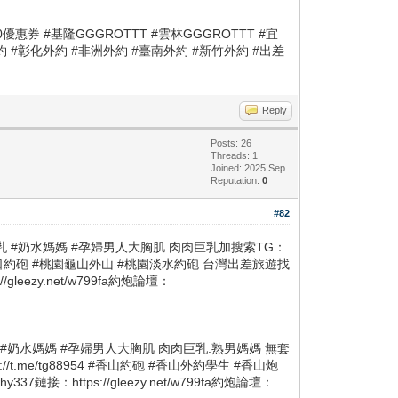
券 #基隆GGGROTTT #雲林GGGROTTT #宜
北外約 #彰化外約 #非洲外約 #臺南外約 #新竹外約 #出差
Reply
Posts: 26
Threads: 1
Joined: 2025 Sep
Reputation:
0
#82
 #母乳 #奶水媽媽 #孕婦男人大胸肌 肉肉巨乳加搜索TG：
 #桃園林口約砲 #桃園龜山外山 #桃園淡水約砲 台灣出差旅遊找
//gleezy.net/w799fa約炮論壇：
母乳 #奶水媽媽 #孕婦男人大胸肌 肉肉巨乳.熟男媽媽 無套
/t.me/tg88954 #香山約砲 #香山外約學生 #香山炮
y337鏈接：https://gleezy.net/w799fa約炮論壇：