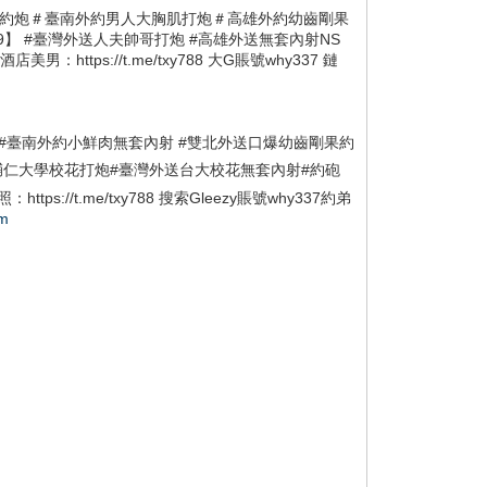
洲外送學生弟約炮＃臺南外約男人大胸肌打炮＃高雄外約幼齒剛果
789】 #臺灣外送人夫帥哥打炮 #高雄外送無套內射NS
s://t.me/txy788 大G賬號why337 鏈
隻馬打炮 #臺南外約小鮮肉無套內射 #雙北外送口爆幼齒剛果約
灣外約輔仁大學校花打炮#臺灣外送台大校花無套內射#約砲
://t.me/txy788 搜索Gleezy賬號why337約弟
om