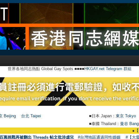
世界各地同志熱點 Global Gay Spots ■■■■
HKGAY.net Telegram 群組
 Beijing
台北 Taipei
■日本 Japan：
東京 Tokyo
■泰國 Thailand：
曼谷 Bang
●
【號外】HKGAY.n
百萬挑戰再被翻出 Threads 帖文批涉虐兒
#台灣地區通過同性婚姻
#【大