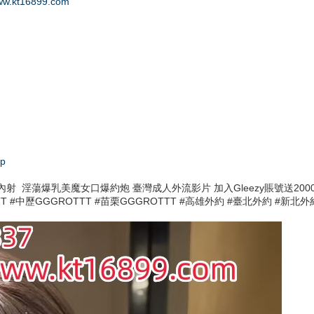
www.kt16899.com
Mp
 淫蕩爆乳美魔女口爆約炮 臺灣成人外流影片 加入Gleezy賬號送2000優惠
TTT #中歷GGGROTTT #苗栗GGGROTTT #高雄外約 #臺北外約 #新