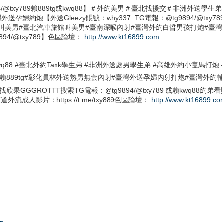
g9894/@txy789賴889tg或kwq88】＃外約美男＃臺北找援交＃非
約炮【外送Gleezy賬號：why337 TG電報：@tg9894/@txy
#臺北汽車旅館叫美男#臺南深喉內射#臺灣外約白晢男孩打炮#臺灣酒店美男：http
@tg9894/@txy789】色區論壇：
http://www.kt16899.com
9tg或kwq88 #臺北外約Tank學生弟 #非洲外送處男學生弟 #高雄外約小
xy789 賴889tg#彰化員林外送熟男無套內射#臺灣外送孕婦內射打炮#臺
OTTT搜索TG電報：@tg9894/@txy789 或賴kwq88約弟看照：https
灣頻道外流成人影片：https://t.me/txy889色區論壇：
http://www.kt16899.c
Mp