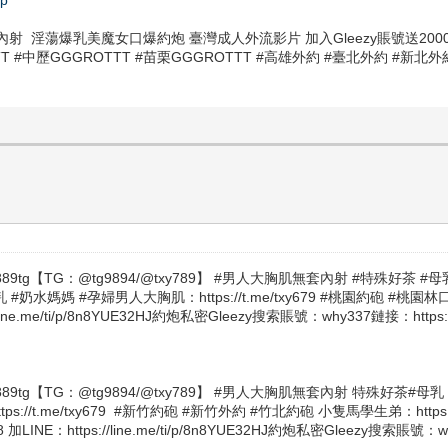
 淫蕩爆乳美魔女口爆約炮 臺灣成人外流影片 加入Gleezy賬號送2000優惠
TTT #中歷GGGROTTT #苗栗GGGROTTT #高雄外約 #臺北外約 #新
89tg【TG：@tg9894/@txy789】 #男人大胸肌無套內射 #特殊好茶
母乳 #奶水媽媽 #孕婦男人大胸肌：https://t.me/txy679 #桃園約砲
//line.me/ti/p/8n8YUE32HJ約炮私密Gleezy搜索賬號：why337鏈接：https:
889tg【TG：@tg9894/@txy789】 #男人大胸肌無套內射 特殊好茶#
/t.me/txy679 #新竹約砲 #新竹外約 #竹北約砲 小隻馬學生弟：https:/
INE：https://line.me/ti/p/8n8YUE32HJ約炮私密Gleezy搜索賬號：wh