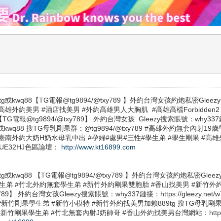
kwq88【TG電報@tg9894/@txy789 】外約台灣女孩約炮私密Gleezy搜索賬號：
高雄約砲 #高雄外約美男 #酒店找美男 #外約高雄男人大胸肌 #高雄高檔Forbid
@tg9894/@txy789】 外約台灣女孩 Gleezy搜索賬號：why337鏈接：h
賴889tg或kwq88 搜TG母乳剛果群：@tg9894/@txy789 #高雄外約無
車資）#臺南外約大奶H奶水母乳中出 #孕婦#處男#三性#學生弟 #學生剛果 
p/8n8YUE32HJ色區論壇：
http://www.kt16899.com
wq88 【TG電報@tg9894/@txy789 】外約台灣女孩約炮私密Gleezy搜索賬號：
#新竹外約學生弟 #竹北外約無套學生弟 #新竹外約剛果雙胞胎 #香山找美男 #新
y789】 外約台灣女孩Gleezy搜索賬號：why337鏈接：https://gleezy.
孕婦媽媽 #新竹剛果學生弟 #新竹小模特 #新竹外約找美男加賴889tg 搜TG母乳剛果
新竹剛果學生弟 #竹北無套內射J奶帥哥 #香山外約找美男台灣網站：https://t.