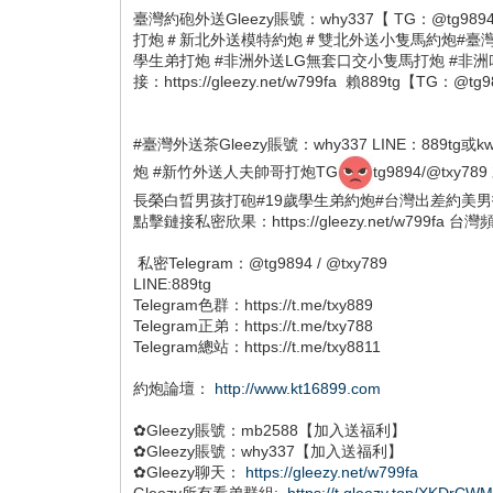
臺灣約砲外送Gleezy賬號：why337【 TG：@t
打炮＃新北外送模特約炮＃雙北外送小隻馬約炮#臺灣外送孕婦
學生弟打炮 #非洲外送LG無套口交小隻馬打炮 #非洲叫美男
接：https://gleezy.net/w799fa 賴889tg【TG：
#臺灣外送茶Gleezy賬號：why337 LINE：88
炮 #新竹外送人夫帥哥打炮TG
tg9894/@t
長榮白晢男孩打砲#19歲學生弟約炮#台灣出差約美男找欣果GGGR
點擊鏈接私密欣果：https://gleezy.net/w799fa 台
私密Telegram：@tg9894 / @txy789
LINE:889tg
Telegram色群：https://t.me/txy889
Telegram正弟：https://t.me/txy788
Telegram總站：https://t.me/txy8811
約炮論壇：
http://www.kt16899.com
✿Gleezy賬號：mb2588【加入送福利】
✿Gleezy賬號：why337【加入送福利】
✿Gleezy聊天：
https://gleezy.net/w799fa
Gleezy所有看弟群組:
https://t.gleezy.top/XKDrCW