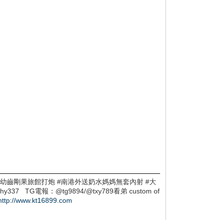
中正外約幼齒剛果旅館打炮 #南港外送奶水媽媽無套內射 #大
TG電報：@tg9894/@txy789看弟 custom of
http://www.kt16899.com