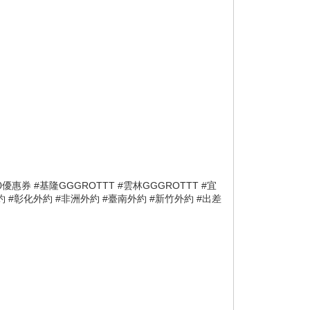
券 #基隆GGGROTTT #雲林GGGROTTT #宜
北外約 #彰化外約 #非洲外約 #臺南外約 #新竹外約 #出差