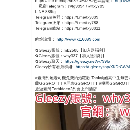
https://line.me/ti/p/8n8YUE32HJ色區論壇：
http://
私密Telegram：@tg9894 / @txy789
LINE:889tg
Telegram色群：https://t.me/txy889
Telegram正弟：https://t.me/txy788
Telegram總站：https://t.me/txy8811
約炮論壇：
http://www.kt16899.com
✿Gleezy賬號：mb2588【加入送福利】
✿Gleezy賬號：why337【加入送福利】
✿Gleezy聊天：
https://gleezy.net/w799fa
Gleezy所有看弟群組:
https://t.gleezy.top/XKDrCW
#臺灣約炮老司機免費約炮狂歡 Tank幼齒高中生無套內射
蘭GGGROTTT #屏東GGGROTTT #桃園GGGRO
旅遊臺灣Forbidden2約會上門酒店