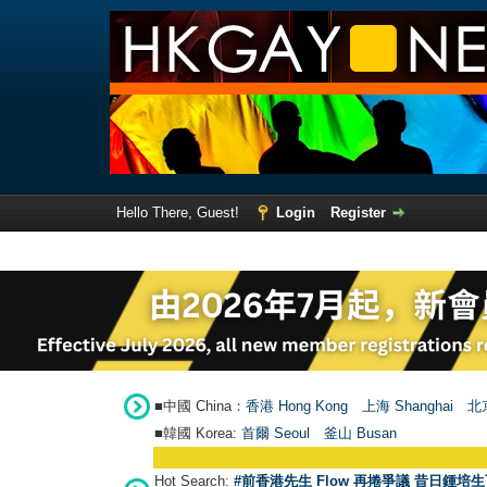
Hello There, Guest!
Login
Register
■中國 China：
香港 Hong Kong
上海 Shanghai
北京
■韓國 Korea:
首爾 Seou
l
釜山 Busan
Hot Search:
#前香港先生 Flow 再捲爭議 昔日鍾培生