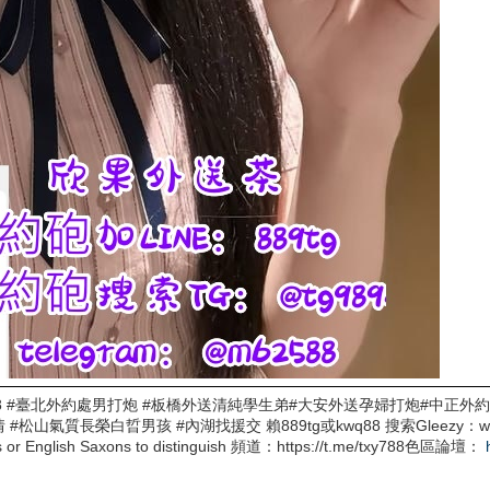
9tg或kwq88 #臺北外約處男打炮 #板橋外送清純學生弟#大安外送孕婦打炮#
質長榮白晢男孩 #內湖找援交 賴889tg或kwq88 搜索Gleezy：why337 
xones or English Saxons to distinguish 頻道：https://t.me/txy788色區論壇：